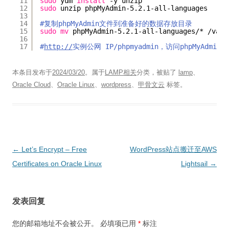
11
sudo
yum 
install
-y unzip
12
sudo
unzip phpMyAdmin-5.2.1-all-languages
13
14
#复制phpMyAdmin文件到准备好的数据存放目录
15
sudo
mv
phpMyAdmin-5.2.1-all-languages/* 
/var/
16
17
#
http://
实例公网 IP/phpmyadmin，访问phpMyAdmi
本条目发布于
2024/03/20
。属于
LAMP相关
分类，被贴了
lamp
、
Oracle Cloud
、
Oracle Linux
、
wordpress
、
甲骨文云
标签。
文
←
Let’s Encrypt – Free
WordPress站点搬迁至AWS
章
Certificates on Oracle Linux
Lightsail
→
导
航
发表回复
您的邮箱地址不会被公开。
必填项已用
*
标注