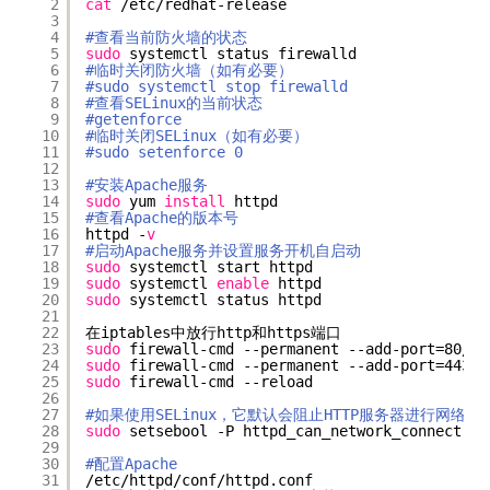
2
cat
/etc/redhat-release
3
4
#查看当前防火墙的状态
5
sudo
systemctl status firewalld
6
#临时关闭防火墙（如有必要）
7
#sudo systemctl stop firewalld
8
#查看SELinux的当前状态
9
#getenforce
10
#临时关闭SELinux（如有必要）
11
#sudo setenforce 0
12
13
#安装Apache服务
14
sudo
yum 
install
httpd
15
#查看Apache的版本号
16
httpd -
v
17
#启动Apache服务并设置服务开机自启动
18
sudo
systemctl start httpd
19
sudo
systemctl 
enable
httpd
20
sudo
systemctl status httpd
21
22
在iptables中放行http和https端口
23
sudo
firewall-cmd --permanent --add-port=80
/tc
24
sudo
firewall-cmd --permanent --add-port=443
/t
25
sudo
firewall-cmd --reload
26
27
#如果使用SELinux，它默认会阻止HTTP服务器进行网络连
28
sudo
setsebool -P httpd_can_network_connect 
tr
29
30
#配置Apache
31
/etc/httpd/conf/httpd
.conf