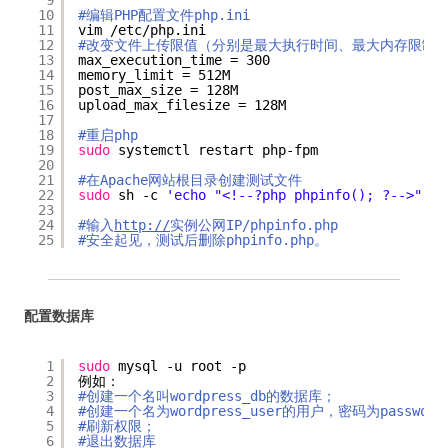
9
10
#编辑PHP配置文件php.ini
11
vim 
/etc/php
.ini
12
#改变文件上传限值（分别是最大执行时间、最大内存限制、
13
max_execution_time = 300
14
memory_limit = 512M
15
post_max_size = 128M
16
upload_max_filesize = 128M
17
18
#重启php
19
sudo
systemctl restart php-fpm
20
21
#在Apache网站根目录创建测试文件
22
sudo
sh -c 
'echo "<!--?php phpinfo(); ?-->" > 
23
24
#输入
http://
实例公网IP/phpinfo.php
25
#安全起见，测试后删除phpinfo.php。
配置数据库
1
sudo
mysql -u root -p
2
例如：
3
#创建一个名叫wordpress_db的数据库；
4
#创建一个名为wordpress_user的用户，密码为password
5
#刷新权限；
6
#退出数据库