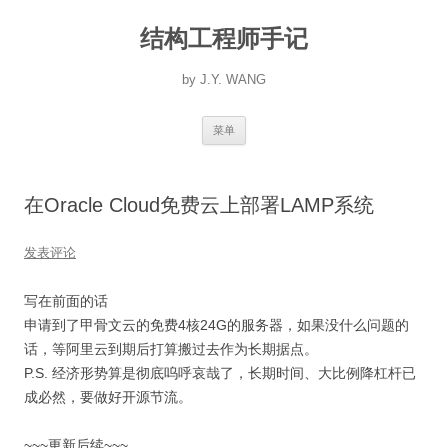
跳
至
结构工程师手记
正
文
by J.Y. WANG
菜单
在Oracle Cloud免费云上部署LAMP系统
发表评论
写在前面的话
申请到了甲骨文云的免费4核24G的服务器，如果没什么问题的
话，等阿里云到期后打算搬过去作为长期据点。
P.S. 经济形势算是彻底呜呼哀哉了，长期时间、大比例降杠杆已
成必然，要做好开源节流。
~~~更新后续~~~