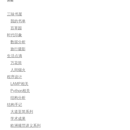
分类
三味书屋
我的书单
百草园
时代印象
数据分析
旅行摄影
生活点滴
万花筒
人间烟火
程序设计
LAMP相关
Python相关
结构分析
结构手记
大道至简系列
学术成果
欧洲规范讲义系列