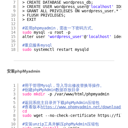
7
> CREATE DATABASE wordpress_db;
8
> CREATE USER wordpress_user@
'localhost'
IDENT
9
> GRANT ALL PRIVILEGES ON wordpress_user.* TO 
10
> FLUSH PRIVILEGES;
11
> EXIT
12
13
#若用phpmyadmin，需改一下密码方式。
14
sudo
mysql -u root -p
15
alter user 
'wordpress_user'
@
'localhost'
identi
16
17
#重启服务mysql
18
sudo
systemctl restart mysqld
安装phpMyadmin
1
#用于管理Mysql，导入导出修改替换等操作。
2
#创建phpMyAdmin数据存放目录
3
sudo
mkdir
-p 
/var/www/html/phpmyadmin
4
5
#返回系统主目录并下载phpMyAdmin压缩包
6
#查看版本
https://www.phpmyadmin.net/downloads
7
cd
8
sudo
wget --no-check-certificate https:
//files
9
10
#安装unzip工具并解压phpMyAdmin压缩包