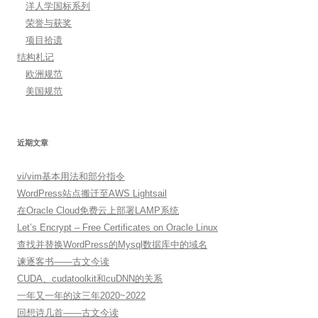
洋人学国标系列
荣誉与获奖
项目拾遗
结构札记
欧洲规范
美国规范
近期文章
vi/vim基本用法和部分指令
WordPress站点搬迁至AWS Lightsail
在Oracle Cloud免费云上部署LAMP系统
Let’s Encrypt – Free Certificates on Oracle Linux
查找并替换WordPress的Mysql数据库中的域名
谏逐客书——古文今读
CUDA、cudatoolkit和cuDNN的关系
一年又一年的这三年2020~2022
回想诗几首——古文今读