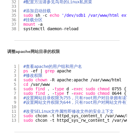
32
#配置方法请参见鸟哥的Linux私房菜
33
34
#添加启动挂载
35
sudo
sh -c 
echo
'/dev/sdb1 /var/www/html ext4 
36
#挂载分区
37
mount
-a
38
systemctl daemon-reload
调整apache网站目录的权限
1
#查看apache的用户组和用户名
2
ps
-ef | 
grep
apache
3
#修改权限
4
sudo
chown
-R apache:apache 
/var/www/html
5
cd
/var/www
6
sudo
find
. -
type
d -
exec
sudo
chmod
0755 {} \
7
sudo
find
. -
type
f -
exec
sudo
chmod
0644 {} \
8
#设置网站目录权限为755，只有root用户对目录拥有读
9
#设置网站文件权限为644，只有root用户对网站文件有
10
11
#改变SELinux文件属性即修改文件的安全上下文
12
sudo
chcon -t httpd_sys_content_t 
/var/www/htm
13
sudo
chcon -t httpd_sys_rw_content_t 
/var/www/