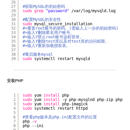
26
27
#获取MySQL的初始密码
28
sudo
grep
"password"
/var/log/mysqld
.log
29
30
#配置MySQL的安全性
31
sudo
mysql_secure_installation
32
#>重置root账号的密码。(需输入上一步的初始密码)
33
#>输入Y删除匿名用户账号。
34
#>输入Y禁止root账号远程登录。
35
#>输入Y删除test库以及对test库的访问权限。
36
#>输入Y重新加载授权表。
37
38
#重启服务mysql
39
sudo
systemctl restart mysqld
安装PHP
1
sudo
yum 
install
php
2
sudo
yum 
install
-y php-mysqlnd php-zip php-gd
3
sudo
yum 
install
php-imagick
4
sudo
systemctl restart httpd
5
6
#查看php版本及php.ini配置文件的位置
7
php -
v
8
php --ini