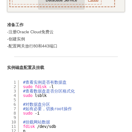
准备工作
-注册Oracle Cloud免费云
-创建实例
-配置网关放行80和443端口
实例磁盘配置及挂载
1
#查看实例是否有数据盘
2
sudo
fdisk
-l
3
#查看数据盘是否分区格式化
4
sudo
lsblk
5
6
#对数据盘分区
7
#如有必要，切换root操作
8
sudo
-i
9
10
#挂载网站数据
11
fdisk
/dev/sdb
12
n