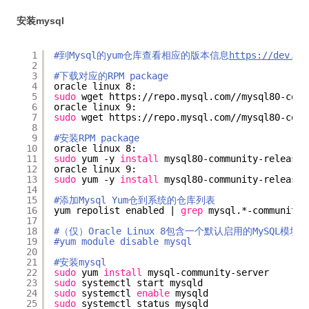
安装mysql
1
#到Mysql的yum仓库查看相应的版本信息
https://dev.my
2
3
#下载对应的RPM package
4
oracle linux 8:
5
sudo
wget https:
//repo
.mysql.com
//mysql80-comm
6
oracle linux 9:
7
sudo
wget https:
//repo
.mysql.com
//mysql80-comm
8
9
#安装RPM package
10
oracle linux 8:
11
sudo
yum -y 
install
mysql80-community-release-
12
oracle linux 9:
13
sudo
yum -y 
install
mysql80-community-release-
14
15
#添加Mysql Yum仓到系统的仓库列表
16
yum repolist enabled | 
grep
mysql.*-community
17
18
#（仅）Oracle Linux 8包含一个默认启用的MySQ
19
#yum module disable mysql
20
21
#安装mysql
22
sudo
yum 
install
mysql-community-server
23
sudo
systemctl start mysqld
24
sudo
systemctl 
enable
mysqld
25
sudo
systemctl status mysqld