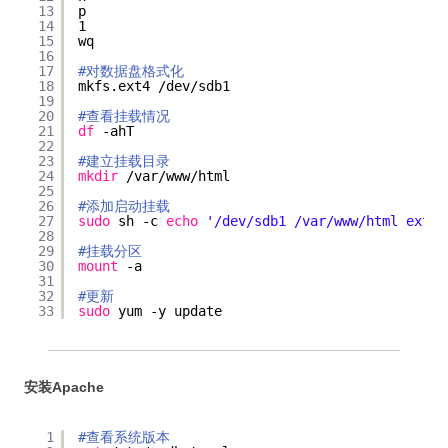
13
p
14
1
15
wq
16
17
#对数据盘格式化
18
mkfs.ext4 
/dev/sdb1
19
20
#查看挂载情况
21
df
-ahT
22
23
#建立挂载目录
24
mkdir
/var/www/html
25
26
#添加启动挂载
27
sudo
sh -c 
echo
'/dev/sdb1 /var/www/html ext4 
28
29
#挂载分区
30
mount
-a
31
32
#更新
33
sudo
yum -y update
安装Apache
1
#查看系统版本