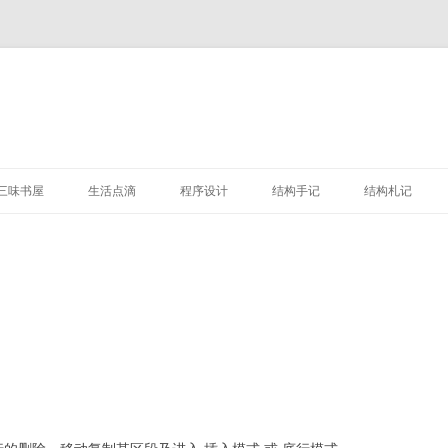
三味书屋
生活点滴
程序设计
结构手记
结构札记
百草园
万花筒
LAMP相关
大道至简系列
欧洲规范
我的书单
人间烟火
PYTHON相关
欧洲规范讲义系列
美国规范
结构分析
洋人学国标系列
项目拾遗
学术成果
荣誉与获奖