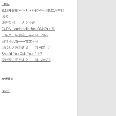
Linux
查找并替换WordPress的Mysql数据库中的
域名
谏逐客书——古文今读
CUDA、cudatoolkit和cuDNN的关系
一年又一年的这三年2020~2022
回想诗几首——古文今读
现代西方思想讲义——读书笔记4
Should You Quit Your Job?
现代西方思想讲义——读书笔记3
友情链接
DMIT