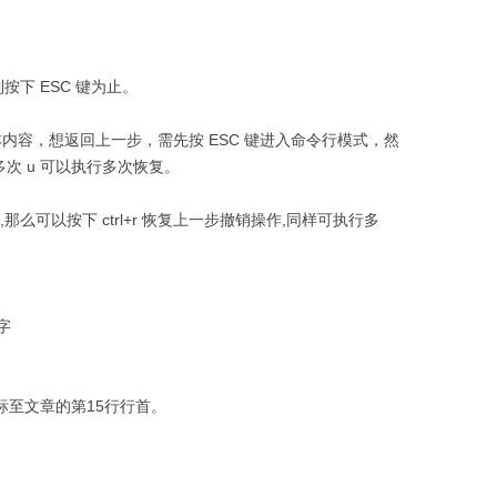
按下 ESC 键为止。
内容，想返回上一步，需先按 ESC 键进入命令行模式，然
多次 u 可以执行多次恢复。
头了,那么可以按下 ctrl+r 恢复上一步撤销操作,同样可执行多
字
标至文章的第15行行首。