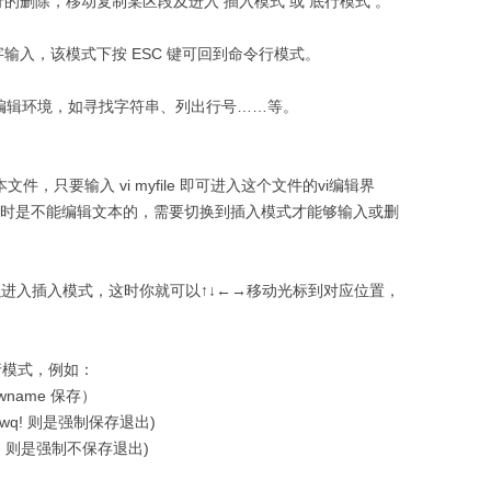
的删除，移动复制某区段及进入 插入模式 或 底行模式 。
输入，该模式下按 ESC 键可回到命令行模式。
设置编辑环境，如寻找字符串、列出行号……等。
本文件，只要输入 vi myfile 即可进入这个文件的vi编辑界
这时是不能编辑文本的，需要切换到插入模式才能够输入或删
可以进入插入模式，这时你就可以↑↓←→移动光标到对应位置，
行模式，例如：
wname 保存）
 :wq! 则是强制保存退出)
:q! 则是强制不保存退出)