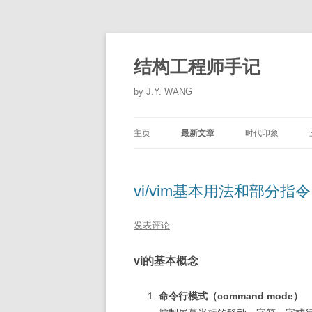
跳
至
正
结构工程师手记
文
by J.Y. WANG
主页
最新文章
时代印象
旅行摄影
vi/vim基本用法和部分指令
数据分析
发表评论
vi的基本概念
命令行模式（command mode）