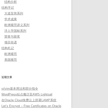
结构分析
结构手记
大道至简系列
学术成果
欧洲规范讲义系列
洋人学国标系列
荣誉与获奖
项目拾遗
结构札记
欧洲规范
美国规范
近期文章
vi/vim基本用法和部分指令
WordPress站点搬迁至AWS Lightsail
在Oracle Cloud免费云上部署LAMP系统
Let’s Encrypt – Free Certificates on Oracle