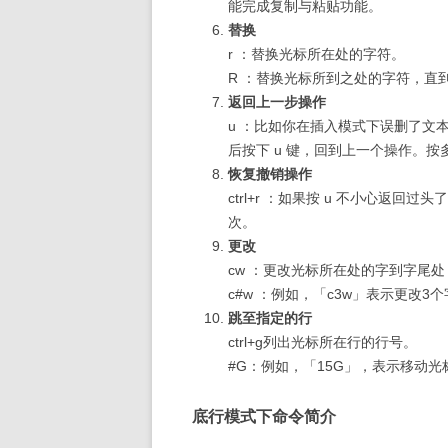
能完成复制与粘贴功能。
替换
r ：替换光标所在处的字符。
R ：替换光标所到之处的字符，直到
返回上一步操作
u ：比如你在插入模式下误删了文本
后按下 u 键，回到上一个操作。按
恢复撤销操作
ctrl+r ：如果按 u 不小心返回过
次。
更改
cw ：更改光标所在处的字到字尾处
c#w ：例如，「c3w」表示更改3个
跳至指定的行
ctrl+g列出光标所在行的行号。
#G：例如，「15G」，表示移动光
底行模式下命令简介