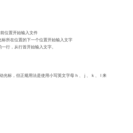
当前位置开始输入文件
前光标所在位置的下一个位置开始输入文字
新的一行，从行首开始输入文字。
动光标，但正规用法是使用小写英文字母 h 、 j 、 k 、 l 来