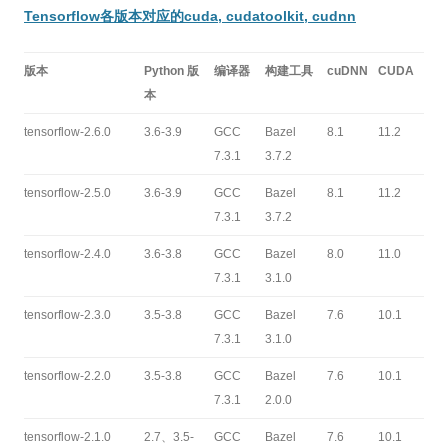
Tensorflow各版本对应的cuda, cudatoolkit, cudnn
版本
Python 版
编译器
构建工具
cuDNN
CUDA
本
tensorflow-2.6.0
3.6-3.9
GCC
Bazel
8.1
11.2
7.3.1
3.7.2
tensorflow-2.5.0
3.6-3.9
GCC
Bazel
8.1
11.2
7.3.1
3.7.2
tensorflow-2.4.0
3.6-3.8
GCC
Bazel
8.0
11.0
7.3.1
3.1.0
tensorflow-2.3.0
3.5-3.8
GCC
Bazel
7.6
10.1
7.3.1
3.1.0
tensorflow-2.2.0
3.5-3.8
GCC
Bazel
7.6
10.1
7.3.1
2.0.0
tensorflow-2.1.0
2.7、3.5-
GCC
Bazel
7.6
10.1