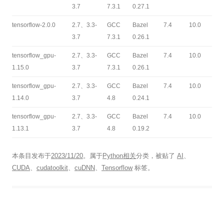
3.7
7.3.1
0.27.1
tensorflow-2.0.0
2.7、3.3-
GCC
Bazel
7.4
10.0
3.7
7.3.1
0.26.1
tensorflow_gpu-
2.7、3.3-
GCC
Bazel
7.4
10.0
1.15.0
3.7
7.3.1
0.26.1
tensorflow_gpu-
2.7、3.3-
GCC
Bazel
7.4
10.0
1.14.0
3.7
4.8
0.24.1
tensorflow_gpu-
2.7、3.3-
GCC
Bazel
7.4
10.0
1.13.1
3.7
4.8
0.19.2
本条目发布于
2023/11/20
。属于
Python相关
分类，被贴了
AI
、
CUDA
、
cudatoolkit
、
cuDNN
、
Tensorflow
标签。