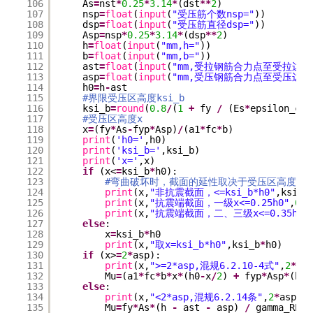
106
As
=
nst
*
0.25
*
3.14
*
(dst
*
*
2
)
107
nsp
=
float
(
input
(
"受压筋个数nsp="
))
108
dsp
=
float
(
input
(
"受压筋直径dsp="
))
109
Asp
=
nsp
*
0.25
*
3.14
*
(dsp
*
*
2
)
110
h
=
float
(
input
(
"mm,h="
))
111
b
=
float
(
input
(
"mm,b="
))
112
ast
=
float
(
input
(
"mm,受拉钢筋合力点至受拉边缘的
113
asp
=
float
(
input
(
"mm,受压钢筋合力点至受压边缘的
114
h0
=
h
-
ast
115
#界限受压区高度ksi_b
116
ksi_b
=
round
(
0.8
/
(
1
+
fy 
/
(Es
*
epsilon_cu)
117
#受压区高度x
118
x
=
(fy
*
As
-
fyp
*
Asp)
/
(a1
*
fc
*
b)
119
print
(
'h0='
,h0)
120
print
(
'ksi_b='
,ksi_b)
121
print
(
'x='
,x)
122
if
(x<
=
ksi_b
*
h0):
123
#弯曲破坏时，截面的延性取决于受压区高度的
124
print
(x,
"非抗震截面，<=ksi_b*h0"
,ksi_b
125
print
(x,
"抗震端截面，一级x<=0.25h0"
,
0.2
126
print
(x,
"抗震端截面，二、三级x<=0.35h0"
127
else
:
128
x
=
ksi_b
*
h0
129
print
(x,
"取x=ksi_b*h0"
,ksi_b
*
h0)
130
if
(x>
=
2
*
asp):
131
print
(x,
">=2*asp,混规6.2.10-4式"
,
2
*
asp
132
Mu
=
(a1
*
fc
*
b
*
x
*
(h0
-
x
/
2
) 
+
fyp
*
Asp
*
(h0
-
133
else
:
134
print
(x,
"<2*asp,混规6.2.14条"
,
2
*
asp)
135
Mu
=
fy
*
As
*
(h 
-
ast 
-
asp) 
/
gamma_RE
/
(