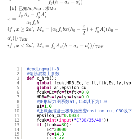
′
(
−
−
)
a_s^{\prime})}
f
h
a
a
y
s
s
【b】已知As,Asp，求Mu
′
′
−
x=\dfrac{f_yA_s-
f
A
f
A
y
s
y
s
=
x
f_y^{\prime}A_s^{\prime}}
α
f
b
1
c
x
{\alpha_1f_cb} \\if\
′
′
′
,
≥
2
,
=
[
(
−
)
+
(
−
i
f
x
a
M
α
f
b
x
h
f
A
h
1
0
0
u
c
y
s
2
,x\ge2a^{\prime},\ M_u=
′
)]
/
a
γ
[\alpha_1f_cbx(h_0-\dfrac{x}
RE
s
′
′
,
<
2
,
=
(
−
−
)
/
{2})+f_y^{\prime}A_s^{\prime}
i
f
x
a
M
f
A
h
a
a
γ
u
y
s
s
RE
s
(h_0-
a_s^{\prime})]/\gamma_{RE}
\\if\ ,x<2a^{\prime},\
1
#coding=utf-8
M_u=f_yA_s(h-a_s-
2
#钢筋混凝土参数
a_s^{\prime})/\gamma_{RE}
3
def
c_hrb():
4
global
fcuk,HRB,Ec,fc,ft,ftk,Es,fy,fyp,fy
5
global
a1,epsilon_cu
6
fcuk
=
Ec
=
fc
=
ft
=
ftk
=
0.0
7
HRB
=
Es
=
fy
=
fyp
=
fyk
=
0.0
8
#矩形应力图系数a1，C50以下为1.0
9
a1
=
1.0
10
#正截面混凝土极限压应变epsilon_cu，C50以下为0.
11
epsilon_cu
=
0.0033
12
fcuk
=
int
(
input
(
"C?30/35/40"
))
13
if
(fcuk
=
=
30
):
14
Ec
=
30000
15
fc
=
14.3
16
ft
=
1.43