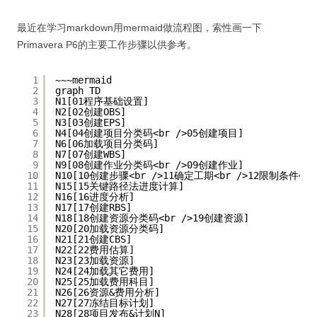
最近在学习markdown用mermaid做流程图，索性画一下
Primavera P6的主要工作步骤以供参考。
1
~~~mermaid
2
graph TD
3
N1[01程序基础设置]
4
N2[02创建OBS]
5
N3[03创建EPS]
6
N4[04创建项目分类码<br />05创建项目]
7
N6[06加载项目分类码]
8
N7[07创建WBS]
9
N9[08创建作业分类码<br />09创建作业]
10
N10[10创建步骤<br />11确定工期<br />12限制条件<
11
N15[15关键路径法进度计算]
12
N16[16进度分析]
13
N17[17创建RBS]
14
N18[18创建资源分类码<br />19创建资源]
15
N20[20加载资源分类码]
16
N21[21创建CBS]
17
N22[22费用估算]
18
N23[23加载资源]
19
N24[24加载其它费用]
20
N25[25加载费用科目]
21
N26[26资源&费用分析]
22
N27[27冻结目标计划]
23
N28[28项目发布&计划N]