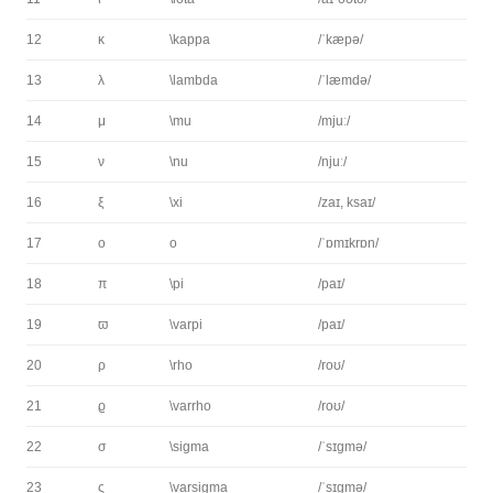
12
κ
\kappa
/ˈkæpə/
13
λ
\lambda
/ˈlæmdə/
14
μ
\mu
/mjuː/
15
ν
\nu
/njuː/
16
ξ
\xi
/zaɪ, ksaɪ/
17
o
o
/ˈɒmɪkrɒn/
18
π
\pi
/paɪ/
19
ϖ
\varpi
/paɪ/
20
ρ
\rho
/roʊ/
21
ϱ
\varrho
/roʊ/
22
σ
\sigma
/ˈsɪɡmə/
23
ς
\varsigma
/ˈsɪɡmə/