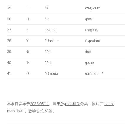
35
Ξ
\Xi
/zaɪ, ksaɪ/
36
Π
\Pi
/paɪ/
37
Σ
\Sigma
/ˈsɪɡmə/
38
Υ
\Upsilon
/ˈʌpsɪlɒn/
39
Φ
\Phi
/faɪ/
40
Ψ
\Psi
/psaɪ/
41
Ω
\Omega
/oʊˈmeɪɡə/
本条目发布于
2022/05/11
。属于
Python相关
分类，被贴了
Latex
、
markdown
、
数学公式
标签。