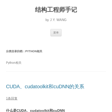
跳
至
结构工程师手记
正
文
by J.Y. WANG
菜单
分类目录归档：
PYTHON相关
Python相关
CUDA、cudatoolkit和cuDNN的关系
1条回复
什么是CUDA、cudatoolkit和cuDNN