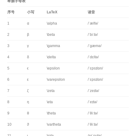
希腊字母表
序号
小写
LaTeX
读音
1
α
\alpha
/ˈælfə/
2
β
\beta
/ˈbiːtə/
3
γ
\gamma
/ˈɡæmə/
4
δ
\delta
/ˈdɛltə/
5
ϵ
\epsilon
/ˈɛpsɪlɒn/
6
ε
\varepsilon
/ˈɛpsɪlɒn/
7
ζ
\zeta
/ˈzeɪtə/
8
η
\eta
/ˈeɪtə/
9
θ
\theta
/ˈθiːtə/
10
ϑ
\vartheta
/ˈθiːtə/
11
ι
\iota
/aɪˈoʊtə/