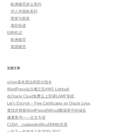
欧洲规范讲义系列
洋人学国标系列
荣誉与获奖
项目拾遗
结构札记
欧洲规范
美国规范
近期文章
vi/vim基本用法和部分指令
WordPress站点搬迁至AWS Lightsail
在Oracle Cloud免费云上部署LAMP系统
Let’s Encrypt – Free Certificates on Oracle Linux
查找并替换WordPress的Mysql数据库中的域名
谏逐客书——古文今读
CUDA、cudatoolkit和cuDNN的关系
一年又一年的这三年2020~2022