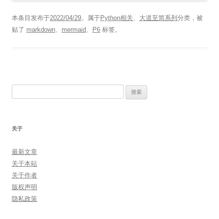
本条目发布于
2022/04/29
。属于
Python相关
、
大道至简系列
分类，被
贴了
markdown
、
mermaid
、
P6
标签。
搜
索：
关于
最新文章
关于本站
关于作者
版权声明
隐私政策