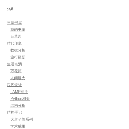
分类
三味书屋
我的书单
百草园
时代印象
数据分析
旅行摄影
生活点滴
万花筒
人间烟火
程序设计
LAMP相关
Python相关
结构分析
结构手记
大道至简系列
学术成果