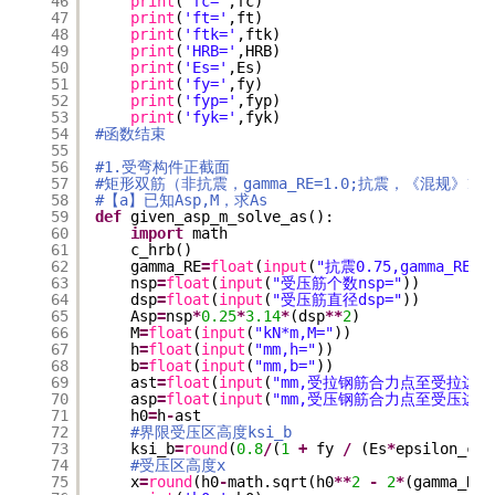
46
print
(
'fc='
,fc)
47
print
(
'ft='
,ft)
48
print
(
'ftk='
,ftk)
49
print
(
'HRB='
,HRB)
50
print
(
'Es='
,Es)
51
print
(
'fy='
,fy)
52
print
(
'fyp='
,fyp)
53
print
(
'fyk='
,fyk)
54
#函数结束
55
56
#1.受弯构件正截面
57
#矩形双筋（非抗震，gamma_RE=1.0;抗震，《混规》11.1.
58
#【a】已知Asp,M，求As
59
def
given_asp_m_solve_as():
60
import
math
61
c_hrb()
62
gamma_RE
=
float
(
input
(
"抗震0.75,gamma_RE="
63
nsp
=
float
(
input
(
"受压筋个数nsp="
))
64
dsp
=
float
(
input
(
"受压筋直径dsp="
))
65
Asp
=
nsp
*
0.25
*
3.14
*
(dsp
*
*
2
)
66
M
=
float
(
input
(
"kN*m,M="
))
67
h
=
float
(
input
(
"mm,h="
))
68
b
=
float
(
input
(
"mm,b="
))
69
ast
=
float
(
input
(
"mm,受拉钢筋合力点至受拉边缘的
70
asp
=
float
(
input
(
"mm,受压钢筋合力点至受压边缘的
71
h0
=
h
-
ast
72
#界限受压区高度ksi_b
73
ksi_b
=
round
(
0.8
/
(
1
+
fy 
/
(Es
*
epsilon_cu)
74
#受压区高度x
75
x
=
round
(h0
-
math.sqrt(h0
*
*
2
-
2
*
(gamma_RE
*