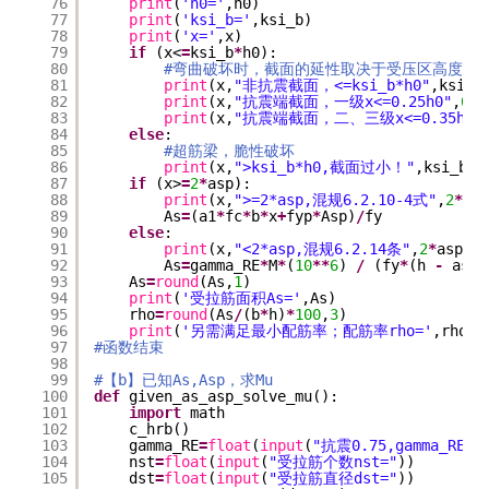
76
print
(
'h0='
,h0)
77
print
(
'ksi_b='
,ksi_b)
78
print
(
'x='
,x)
79
if
(x<
=
ksi_b
*
h0):
80
#弯曲破坏时，截面的延性取决于受压区高度的
81
print
(x,
"非抗震截面，<=ksi_b*h0"
,ksi_b
82
print
(x,
"抗震端截面，一级x<=0.25h0"
,
0.2
83
print
(x,
"抗震端截面，二、三级x<=0.35h0"
84
else
:
85
#超筋梁，脆性破坏
86
print
(x,
">ksi_b*h0,截面过小！"
,ksi_b
*
h
87
if
(x>
=
2
*
asp):
88
print
(x,
">=2*asp,混规6.2.10-4式"
,
2
*
asp
89
As
=
(a1
*
fc
*
b
*
x
+
fyp
*
Asp)
/
fy
90
else
:
91
print
(x,
"<2*asp,混规6.2.14条"
,
2
*
asp)
92
As
=
gamma_RE
*
M
*
(
10
*
*
6
) 
/
(fy
*
(h 
-
ast 
93
As
=
round
(As,
1
)
94
print
(
'受拉筋面积As='
,As)
95
rho
=
round
(As
/
(b
*
h)
*
100
,
3
)
96
print
(
'另需满足最小配筋率；配筋率rho='
,rho,
'
97
#函数结束
98
99
#【b】已知As,Asp，求Mu
100
def
given_as_asp_solve_mu():
101
import
math
102
c_hrb()
103
gamma_RE
=
float
(
input
(
"抗震0.75,gamma_RE="
104
nst
=
float
(
input
(
"受拉筋个数nst="
))
105
dst
=
float
(
input
(
"受拉筋直径dst="
))