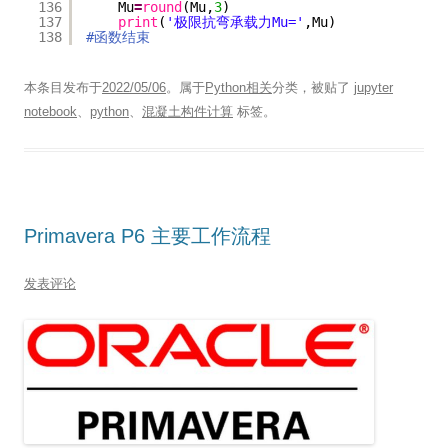
136
Mu
=
round
(Mu,
3
)
137
print
(
'极限抗弯承载力Mu='
,Mu)
138
#函数结束
本条目发布于
2022/05/06
。属于
Python相关
分类，被贴了
jupyter
notebook
、
python
、
混凝土构件计算
标签。
Primavera P6 主要工作流程
发表评论