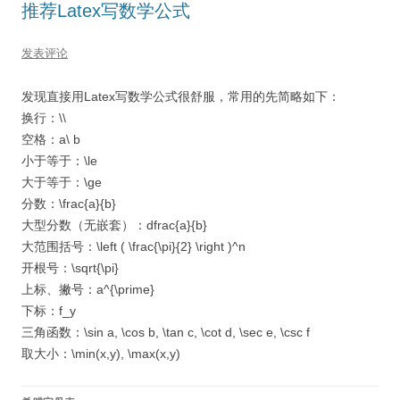
推荐Latex写数学公式
发表评论
发现直接用Latex写数学公式很舒服，常用的先简略如下：
换行：\\
空格：a\ b
小于等于：\le
大于等于：\ge
分数：\frac{a}{b}
大型分数（无嵌套）：dfrac{a}{b}
大范围括号：\left ( \frac{\pi}{2} \right )^n
开根号：\sqrt{\pi}
上标、撇号：a^{\prime}
下标：f_y
三角函数：\sin a, \cos b, \tan c, \cot d, \sec e, \csc f
取大小：\min(x,y), \max(x,y)