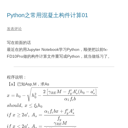
Python之常用混凝土构件计算01
发表评论
写在前面的话
最近在的用Jupyter Notebook学习Python，顺便把以前fx-
FD10Pro做的构件计算文件重写成Python，就当做练习了。
程序说明：
【a】已知Asp,M，求As
x=h_0-\sqrt{h_0^2-\dfrac{2\left[\gamma_{RE}M-
′
′
′
2
−
(
−
[
]
γ
M
f
A
h
a
0
RE
y
s
s
2
=
−
−
f_y^{\prime}A_s^{\prime}(h_0-a_s^{\prime}\right]}
x
h
h
0
0
α
f
b
1
c
{\alpha_1f_cb}} \\should,\ x\le\xi_bh_0 \\if\
,
≤
s
h
o
u
l
d
x
ξ
h
x\ge2a^{\prime},\
0
b
′
′
+
α
f
b
x
f
A
1
A_s=\dfrac{\alpha_1f_cbx+f_y^{\prime}A_s^{\prime
c
′
y
s
≥
2
,
=
i
f
x
a
A
s
{f_y} \\if\ x<2a^{\prime},\
f
y
γ
M
A_s=\dfrac{\gamma_{RE}M}{f_y(h-a_s-
′
RE
<
2
,
=
i
f
x
a
A
s