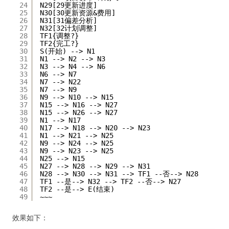
24
N29[29更新进度]
25
N30[30更新资源&费用]
26
N31[31偏差分析]
27
N32[32计划调整]
28
TF1{调整?}
29
TF2{完工?}
30
S(开始) --> N1
31
N1 --> N2 --> N3
32
N3 --> N4 --> N6
33
N6 --> N7
34
N7 --> N22
35
N7 --> N9
36
N9 --> N10 --> N15
37
N15 --> N16 --> N27
38
N15 --> N26 --> N27
39
N1 --> N17
40
N17 --> N18 --> N20 --> N23
41
N1 --> N21 --> N25
42
N9 --> N24 --> N25
43
N9 --> N23 --> N25
44
N25 --> N15
45
N27 --> N28 --> N29 --> N31
46
N28 --> N30 --> N31 --> TF1 --否--> N28
47
TF1 --是--> N32 --> TF2 --否--> N27
48
TF2 --是--> E(结束)
49
~~~
效果如下：