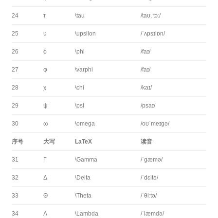
24
τ
\tau
/taʊ, tɔː/
25
υ
\upsilon
/ˈʌpsɪlɒn/
26
ϕ
\phi
/faɪ/
27
φ
\varphi
/faɪ/
28
χ
\chi
/kaɪ/
29
ψ
\psi
/psaɪ/
30
ω
\omega
/oʊˈmeɪɡə/
序号
大写
LaTeX
读音
31
Γ
\Gamma
/ˈɡæmə/
32
Δ
\Delta
/ˈdɛltə/
33
Θ
\Theta
/ˈθiːtə/
34
Λ
\Lambda
/ˈlæmdə/