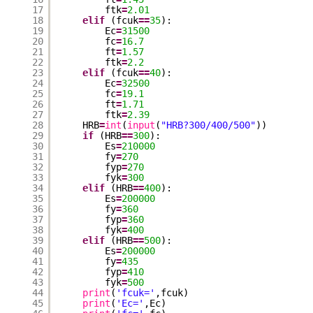
17
ftk
=
2.01
18
elif
(fcuk
=
=
35
):
19
Ec
=
31500
20
fc
=
16.7
21
ft
=
1.57
22
ftk
=
2.2
23
elif
(fcuk
=
=
40
):
24
Ec
=
32500
25
fc
=
19.1
26
ft
=
1.71
27
ftk
=
2.39
28
HRB
=
int
(
input
(
"HRB?300/400/500"
))
29
if
(HRB
=
=
300
):
30
Es
=
210000
31
fy
=
270
32
fyp
=
270
33
fyk
=
300
34
elif
(HRB
=
=
400
):
35
Es
=
200000
36
fy
=
360
37
fyp
=
360
38
fyk
=
400
39
elif
(HRB
=
=
500
):
40
Es
=
200000
41
fy
=
435
42
fyp
=
410
43
fyk
=
500
44
print
(
'fcuk='
,fcuk)
45
print
(
'Ec='
,Ec)