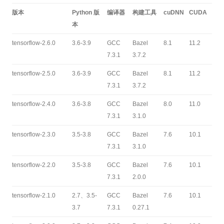
版本
Python 版
编译器
构建工具
cuDNN
CUDA
本
tensorflow-2.6.0
3.6-3.9
GCC
Bazel
8.1
11.2
7.3.1
3.7.2
tensorflow-2.5.0
3.6-3.9
GCC
Bazel
8.1
11.2
7.3.1
3.7.2
tensorflow-2.4.0
3.6-3.8
GCC
Bazel
8.0
11.0
7.3.1
3.1.0
tensorflow-2.3.0
3.5-3.8
GCC
Bazel
7.6
10.1
7.3.1
3.1.0
tensorflow-2.2.0
3.5-3.8
GCC
Bazel
7.6
10.1
7.3.1
2.0.0
tensorflow-2.1.0
2.7、3.5-
GCC
Bazel
7.6
10.1
3.7
7.3.1
0.27.1