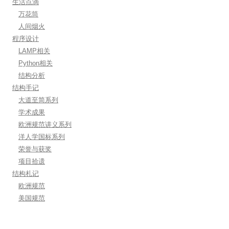
生活点滴
万花筒
人间烟火
程序设计
LAMP相关
Python相关
结构分析
结构手记
大道至简系列
学术成果
欧洲规范讲义系列
洋人学国标系列
荣誉与获奖
项目拾遗
结构札记
欧洲规范
美国规范