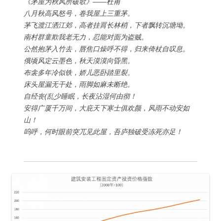
《茅屋为秋风所破歌》——杜甫
八月秋高风怒号，卷我屋上三重茅。
茅飞渡江洒江郊，高者挂罥长林梢，下者飘转沉塘坳。
南村群童欺我老无力，忍能对面为盗贼。
公然抱茅入竹去，唇焦口燥呼不得，归来倚杖自叹息。
俄顷风定云墨色，秋天漠漠向昏黑。
布衾多年冷似铁，娇儿恶卧踏里裂。
床头屋漏无干处，雨脚如麻未断绝。
自经丧(乱少睡眠，长夜沾湿何由彻！
安得广厦千万间，大庇天下寒士俱欢颜，风雨不动安如
山！
呜呼，何时眼前突兀见此屋，吾庐独破受冻死亦足！