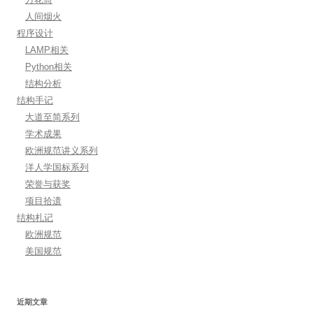
人间烟火
程序设计
LAMP相关
Python相关
结构分析
结构手记
大道至简系列
学术成果
欧洲规范讲义系列
洋人学国标系列
荣誉与获奖
项目拾遗
结构札记
欧洲规范
美国规范
近期文章